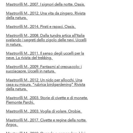
Mastrorilli M., 2007. I signori della notte. Oasis.
Mastrorilli M., 2012. Una vita da zingaro. Rivista
della natura.
Mastrorilli M., 2014. Pirati e rapaci. Oasis.
Mastrorilli M., 2008. Dalla tundra artica all’Italia
svelando i segreti dello zigolo delle nevi. Uccelli
in natura.
Mastrorilli M., 2011. Il senso degli uccelli per la
neve. La rivista del trekking.
Mastrorilli M., 2009. Fantasmi al crepuscolo: i
succiacapre. Uccelli in natura.
Mastrorilli M., 2012. Un nido per allocchi. Una
casa su misura. “rubrica birdgardening” Rivista
della natura.
Mastrorilli M. ,2003. Storie di civette e di monete.
Piemonte Parchi.
Mastrorilli M., 2003. Voglia di volare. Orobie.
Mastrorilli M., 2017. Civette e regine della notte.
Argos.