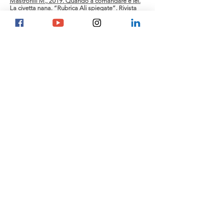
Mastrorilli M., 2019. Quando a comandare è lei.
La civetta nana. “Rubrica Ali spiegate”. Rivista
della natura.
Mastrorilli M., 2019. Il tempo dei tiranni. “Rubrica
Ali spiegate”. Rivista della natura.
Mastrorilli M., 2019. Con l’aiuto di tutti. “Rubrica
Ali spiegate”. Rivista della natura.
Mastrorilli M., 2024. Le colline degli allocchi.
Storie e genti di collina 2: 20-25
Marco Mastrorilli
info@mastrorilli.it
© 2020 by Marco Mastrorilli
P.Iva: IT02952640346
Privacy Policy
Cookie Policy
Le tue preferenze
relative alla privacy
Informativa sulla raccolta