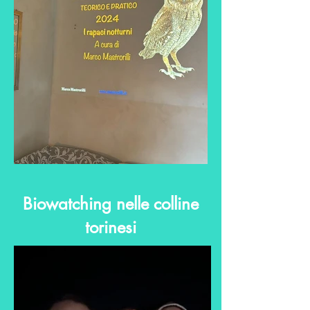
Biowatching nelle colline
torinesi