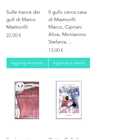
Sulle tracce dei
Il gufo cerca casa
gufi di Marco
di Mastrorilli
Mastrorilli
Marco, Cipriani
Alice, Montanino
Prezzo
22,00 €
Stefania, ...
Prezzo
13,00 €
Aggiungi al carrello
Aggiungi al carrello