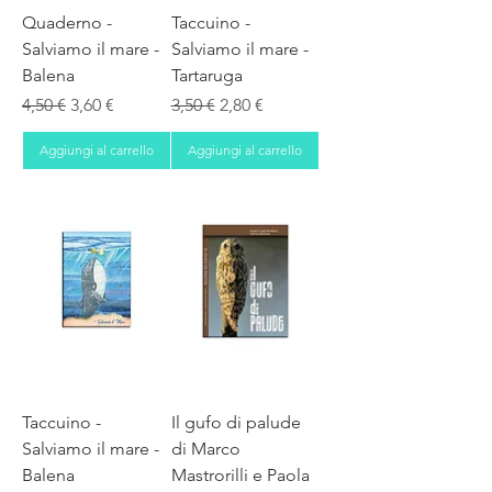
Quaderno -
Taccuino -
Salviamo il mare -
Salviamo il mare -
Balena
Tartaruga
Prezzo regolare
Prezzo scontato
Prezzo regolare
Prezzo scontato
4,50 €
3,60 €
3,50 €
2,80 €
Aggiungi al carrello
Aggiungi al carrello
Taccuino -
Il gufo di palude
Salviamo il mare -
di Marco
Balena
Mastrorilli e Paola