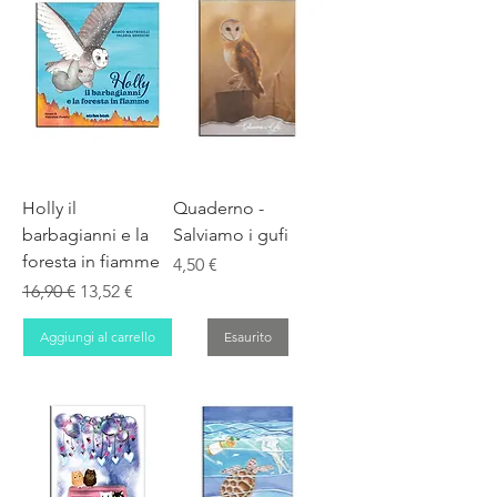
Holly il
Quaderno -
barbagianni e la
Salviamo i gufi
foresta in fiamme
Prezzo
4,50 €
Prezzo regolare
Prezzo scontato
16,90 €
13,52 €
Aggiungi al carrello
Esaurito