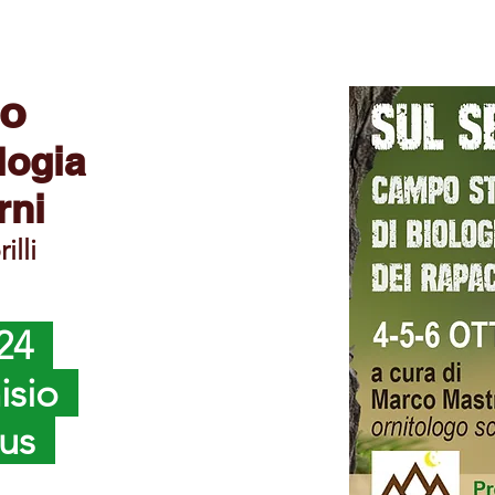
io
logia
rni
illi
024
nisio
aus