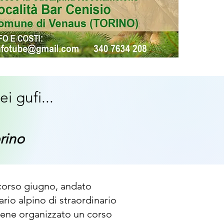
i gufi...
rino
scorso giugno, andato
io alpino di straordinario
viene organizzato un corso