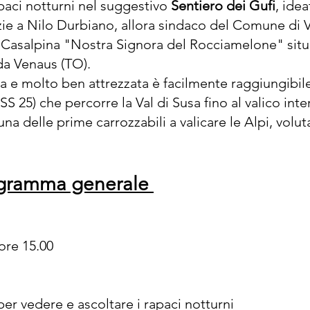
paci notturni nel suggestivo
Sentiero dei Gufi
, ide
razie a Nilo Durbiano, allora sindaco del Comune di 
a Casalpina "Nostra Signora del Rocciamelone" situa
da Venaus (TO).
a e molto ben attrezzata è facilmente raggiungibil
SS 25) che percorre la Val di Susa fino al valico int
na delle prime carrozzabili a valicare le Alpi, vol
rogramma generale
 ore 15.00
er vedere e ascoltare i rapaci notturni