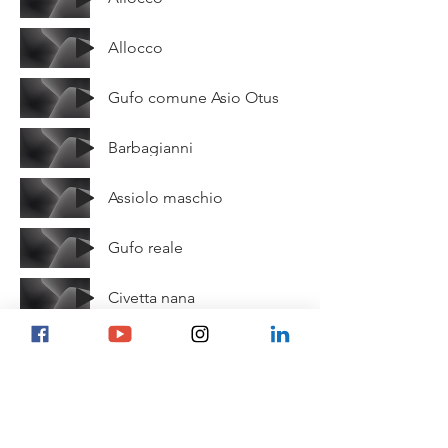
Allocco
Gufo comune Asio Otus
Barbagianni
Assiolo maschio
Gufo reale
Civetta nana
Civetta capogrosso
Civetta
Athene noctua