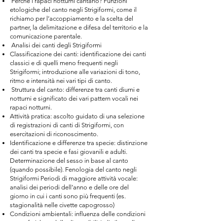
Perché i rapaci notturni cantano? Funzioni
etologiche del canto negli Strigiformi, come il
richiamo per l’accoppiamento e la scelta del
partner, la delimitazione e difesa del territorio e la
comunicazione parentale.
Analisi dei canti degli Strigiformi
Classificazione dei canti: identificazione dei canti
classici e di quelli meno frequenti negli
Strigiformi; introduzione alle variazioni di tono,
ritmo e intensità nei vari tipi di canto.
Struttura del canto: differenze tra canti diurni e
notturni e significato dei vari pattern vocali nei
rapaci notturni.
Attività pratica: ascolto guidato di una selezione
di registrazioni di canti di Strigiformi, con
esercitazioni di riconoscimento.
Identificazione e differenze tra specie: distinzione
dei canti tra specie e fasi giovanili e adulti.
Determinazione del sesso in base al canto
(quando possibile). Fenologia del canto negli
Strigiformi Periodi di maggiore attività vocale:
analisi dei periodi dell’anno e delle ore del
giorno in cui i canti sono più frequenti (es.
stagionalità nelle civette capogrosso)
Condizioni ambientali: influenza delle condizioni