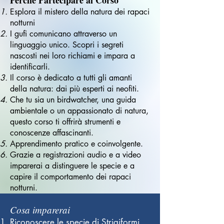
Perché Partecipare al Corso
Esplora il mistero della natura dei rapaci
notturni
I gufi comunicano attraverso un
linguaggio unico. Scopri i segreti
nascosti nei loro richiami e impara a
identificarli.
Il corso è dedicato a tutti gli amanti
della natura: dai più esperti ai neofiti.
Che tu sia un birdwatcher, una guida
ambientale o un appassionato di natura,
questo corso ti offrirà strumenti e
conoscenze affascinanti.
Apprendimento pratico e coinvolgente.
Grazie a registrazioni audio e a video
imparerai a distinguere le specie e a
capire il comportamento dei rapaci
notturni.
Cosa imparerai
Riconoscere le specie di Strigiformi