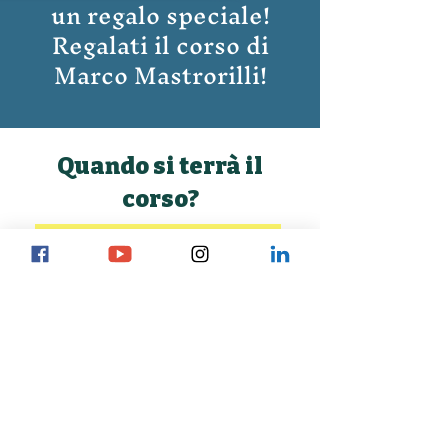
un regalo speciale!
Regalati il corso di
Marco Mastrorilli!
Quando si terrà il
corso?
Domenica 26 gennaio
2025
Webinar Online
4 ore
D
urata del corso
dalle ore 9 alle 13,15