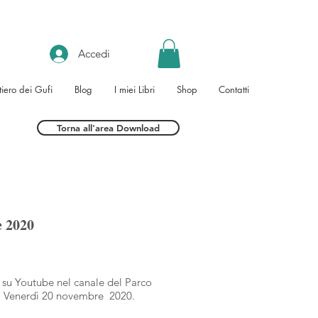
Accedi
tiero dei Gufi
Blog
I miei Libri
Shop
Contatti
Torna all'area Download
e 2020
a su Youtube nel canale del Parco
i Venerdì 20 novembre 2020.