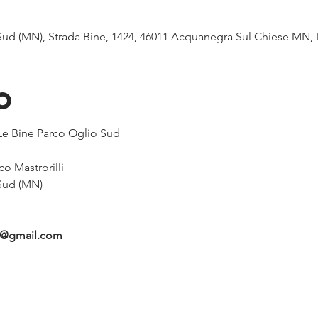
Sud (MN), Strada Bine, 1424, 46011 Acquanegra Sul Chiese MN, I
o
 Le Bine Parco Oglio Sud 
o Mastrorilli
 Sud (MN)
be@gmail.com