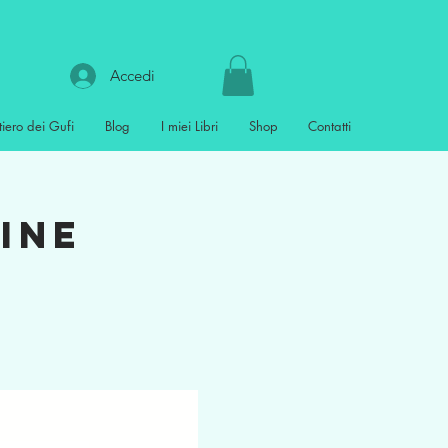
Accedi
tiero dei Gufi
Blog
I miei Libri
Shop
Contatti
Bine