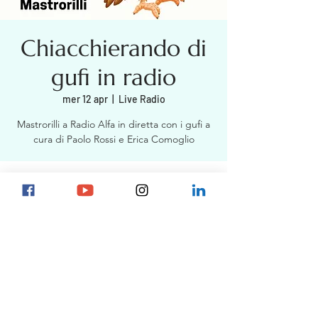
Chiacchierando di
gufi in radio
mer 12 apr
  |  
Live Radio
Mastrorilli a Radio Alfa in diretta con i gufi a
cura di Paolo Rossi e Erica Comoglio
Orario & Sede
12 apr 2023, 19:00
Live Radio
Marco Mastrorilli
info@mastrorilli.it
© 2020 by Marco Mastrorilli
P.Iva: IT02952640346