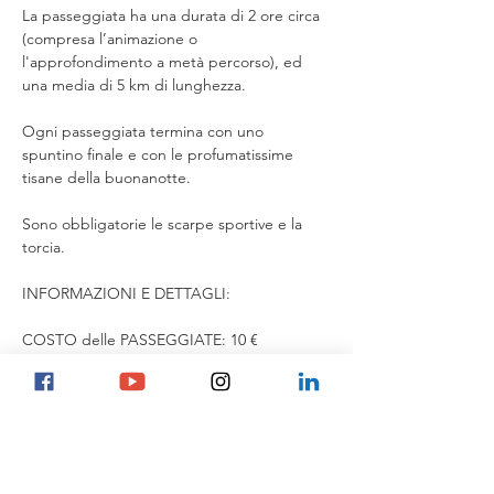
La passeggiata ha una durata di 2 ore circa 
(compresa l’animazione o 
l'approfondimento a metà percorso), ed 
una media di 5 km di lunghezza.
Ogni passeggiata termina con uno 
spuntino finale e con le profumatissime 
tisane della buonanotte.
Sono obbligatorie le scarpe sportive e la 
torcia.
INFORMAZIONI E DETTAGLI:
COSTO delle PASSEGGIATE: 10 €
GRATUITE PER BAMBINI fino ai 12 anni, ma 
consigliate a partire dagli 8 anni in su (se 
più piccoli, con buon allenamento a 
camminare).