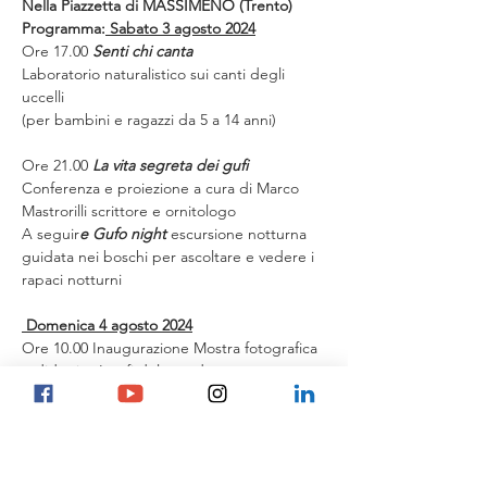
Nella Piazzetta di MASSIMENO (Trento)
Programma:
Sabato 3 agosto 2024
Ore 17.00
 Senti chi canta
Laboratorio naturalistico sui canti degli 
uccelli

(per bambini e ragazzi da 5 a 14 anni)

Ore 21.00 
La vita segreta dei gufi
Conferenza e proiezione a cura di Marco 
Mastrorilli scrittore e ornitologo

A seguir
e Gufo night
 escursione notturna 
guidata nei boschi per ascoltare e vedere i 
rapaci notturni

Domenica 4 agosto 2024
Ore 10.00 Inaugurazione Mostra fotografica 
e didattica I gufi del mondo

A seguire
 Vita da gufo 
escursione guidata nel bosco per 
conoscere gli ambienti preferiti dai

rapaci notturni a cura di Marco Mastrorilli 
scrittore e ornitologo, guida AIGAE