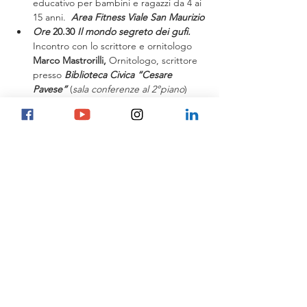
educativo per bambini e ragazzi da 4 ai 
15 anni.  
Area Fitness Viale San Maurizio
Ore
 20.30 
Il mondo segreto dei gufi.
Incontro con lo scrittore e ornitologo 
Marco Mastrorilli,
 Ornitologo, scrittore 
presso 
Biblioteca Civica “Cesare 
Pavese”
 (
sala conferenze al 2°piano
) 
Piazza Ciriotti  1(già Piazza 
Confraternita)
Ore 21.30 
Uscita notturna guidata
 per 
udire e vedere gufi, allocchi e civette.
Posti limitati - iscrivetevi subito!
INVIATE UNA MAIL con nome cognome, 
telefono e numero di partecipanti a 
gufotube@gmail.com
Marco Mastrorilli
info@mastrorilli.it