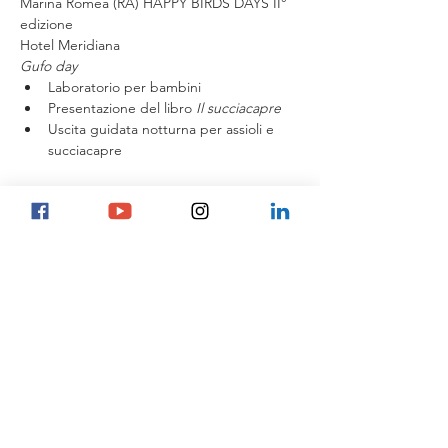
Marina Romea (RA) HAPPY BIRDS DAYS II° 
edizione 
Hotel Meridiana 
Gufo day 
Laboratorio per bambini 
Presentazione del libro 
Il succiacapre
Uscita guidata notturna per assioli e 
succiacapre 
6 giugno 
Marina Romea (RA) HAPPY BIRDS DAYS II° 
edizione
Hotel Meridiana 
Ore 10.30 Laboratorio di bioacustica 
Info e prenotazioni 
Whatsapp 340 7634208
o via mail a 
gufotube@gmail.com