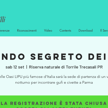
ferenze
Riconoscimenti
Video
Contents
Download
Il Sen
ONDO SEGRETO DEI
sab 12 set
  |  
Riserva naturale di Torrile Trecasali PR
lle Oasi LIPU più famose d'Italia sarà la sede di partenza di un 
notturno per incontrare gufi e civette a Parma
La registrazione è stata chiusa