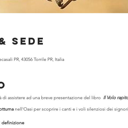
& Sede
ecasali PR, 43056 Torrile PR, Italia
o
à di assistere ad una breve presentazione del libro
Il Volo rapit
notturna
nell'Oasi per scoprire i canti e i voli silenziosi dei signor
i definizione