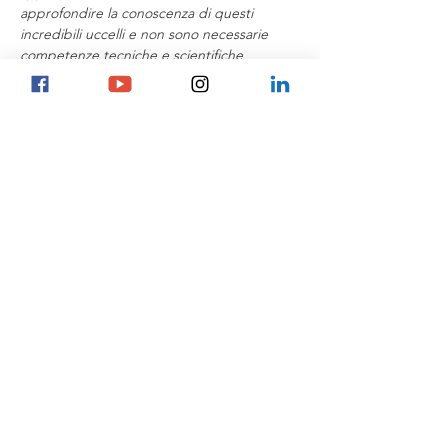
approfondire la conoscenza di questi 
incredibili uccelli e non sono necessarie 
competenze tecniche e scientifiche 
specifiche.
Per informazioni scrivi a: 
gufotube@gmail.com