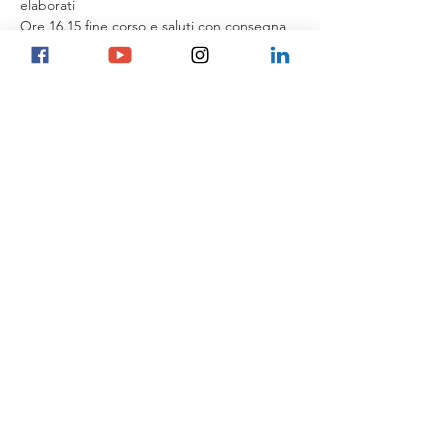
elaborati
Ore 16.15 fine corso e saluti con consegna 
di una cartella con materiale didattico e 
attestato di partecipazione.
Il rilascio di Crediti AIGAE per le guide 
dell’Associazione Italiana Guide ambientali 
escursionistiche è in definizione.
Il pernottamento è in camere miste a 2/3/4 
letti. Saranno fornite lenzuola, coperte e 
asciugamani.​
I pasti sono colazione pranzo e cena in 
agriturismo.
Per informazioni:
gufotube@gmail.com
 - 
tel: 340 7634 208
Scarica il programma dettagliato