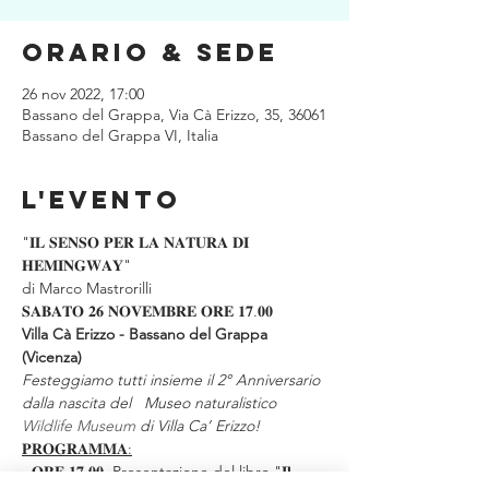
Orario & Sede
26 nov 2022, 17:00
Bassano del Grappa, Via Cà Erizzo, 35, 36061
Bassano del Grappa VI, Italia
L'evento
"𝐈𝐋 𝐒𝐄𝐍𝐒𝐎 𝐏𝐄𝐑 𝐋𝐀 𝐍𝐀𝐓𝐔𝐑𝐀 𝐃𝐈 
𝐇𝐄𝐌𝐈𝐍𝐆𝐖𝐀𝐘"
di Marco Mastrorilli
𝐒𝐀𝐁𝐀𝐓𝐎 𝟐𝟔 𝐍𝐎𝐕𝐄𝐌𝐁𝐑𝐄 𝐎𝐑𝐄 𝟏𝟕.𝟎𝟎
Villa Cà Erizzo - Bassano del Grappa 
(Vicenza)
Festeggiamo tutti insieme il 2° Anniversario 
dalla nascita del   Museo naturalistico 
Wildlife Museum
 di Villa Ca’ Erizzo!
𝐏𝐑𝐎𝐆𝐑𝐀𝐌𝐌𝐀:
- 𝐎𝐑𝐄 𝟏𝟕.𝟎𝟎  Presentazione del libro "𝐈𝐥 