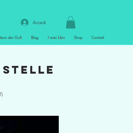
Accedi
tiero dei Gufi
Blog
I miei Libri
Shop
Contatti
 stelle
T)