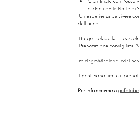
Gran finale con l'osserv
cadenti della Notte di 
 Un'esperienza da vivere con tutti i sensi, immersi nella natura e nella magia di una delle notti più affascinanti 
dell'anno.
 Borgo Isolabella – Loazzolo
 Prenotazione consigliata: 
relaisgm@isolabelladellac
 I posti sono limitati: pren
Per info scrivere a 
gufotub