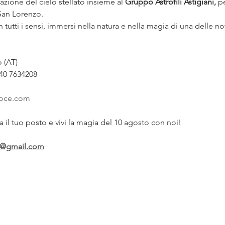
azione del cielo stellato insieme al 
Gruppo Astrofili Astigiani,
 p
San Lorenzo.
 (AT)
340 7634208
roce.com
ota il tuo posto e vivi la magia del 10 agosto con noi!
e@gmail.com