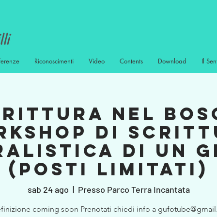
ferenze
Riconoscimenti
Video
Contents
Download
Il Sen
CRITTURA NEL BOS
kshop di scrit
alistica di un 
(posti limitati)
sab 24 ago
  |  
Presso Parco Terra Incantata
efinizione coming soon Prenotati chiedi info a gufotube@gmai