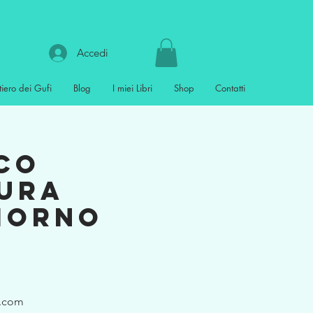
Accedi
tiero dei Gufi
Blog
I miei Libri
Shop
Contatti
CO
tura
giorno
l.com