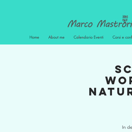
Home
About me
Calendario Eventi
Corsi e con
S
wor
natur
In d