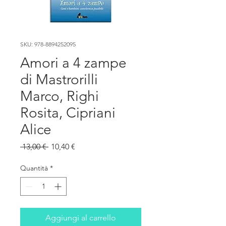
SKU: 978-8894252095
Amori a 4 zampe
di Mastrorilli
Marco, Righi
Rosita, Cipriani
Alice
Prezzo
Prezzo
 13,00 € 
10,40 €
regolare
scontato
Quantità
*
Aggiungi al carrello