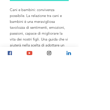
Cani e bambini: convivenza
possibile. La relazione tra cani e
bambini è una meravigliosa
tavolozza di sentimenti, emozioni,
passioni, capace di migliorare la
vita dei nostri figli. Una guida che vi
aiuterà nella scelta di adottare un
cane adatto ai vostri bambini e a
risolvere eventuali dubbi, adatta a
tutti e piacevole da sfogliare e da
leggere.
cane, cani, razze, cucciolo, cuccioli
PRODUCT INFO
Data di pubblicazione: maggio 2018
brossura
pag.88 (15 cm x 21 cm)