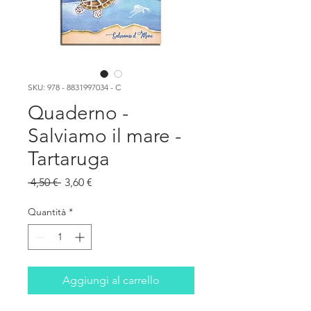
SKU: 978 - 8831997034 - C
Quaderno -
Salviamo il mare -
Tartaruga
Prezzo
Prezzo
 4,50 € 
3,60 €
regolare
scontato
Quantità
*
Aggiungi al carrello