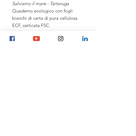
Salviamo il mare - Tartaruga
Quaderno ecologico con fogli
bianchi di carta di pura cellulosa
ECF, certicata FSC.
Copertina in carta Fedrigoni -
Tintoretto Gesso.
Interno con carta Fedrigoni X-PERe
(FSC).
PRODUCT INFO
Formato A5 14,8 x 21 cm -
Punto metallico -
50 fogli bianchi
Marco Mastrorilli
info@mastrorilli.it
© 2020 by Marco Mastrorilli
P.Iva: IT02952640346