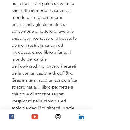
Sulle tracce dei gufi è un volume
che tratta in modo esauriente il
mondo dei rapaci notturni
analizzando gli elementi che
consentono al lettore di avere le
chiavi per riconoscere le tracce, le
penne, i resti alimentari ed
introduce, unico libro a farlo, il
mondo dei canti e
dell'owlwatching, ovvero i segreti
della comunicazione di gufi & c.
Grazie a una raccolta iconografica
straordinaria, il libro permette a
chiunque di scoprire segreti
inesplorati nella biologia ed
etologia degli Strigiformi, grazie
alla trentennale esperienza
dell'autore, Marco Mastrorilli.
Prefazione di Emanuele Biggi.