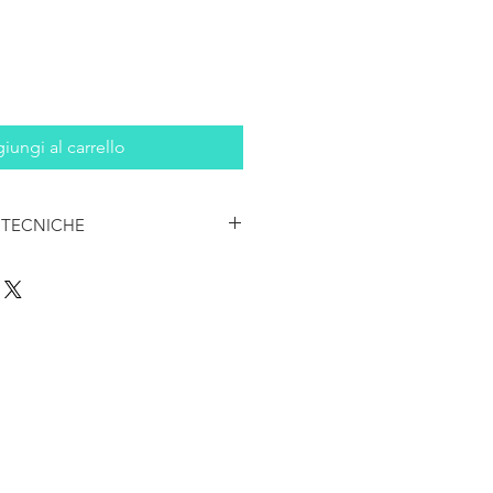
iungi al carrello
 TECNICHE
e: febbraio 2025
 cm)