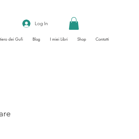
Log In
tiero dei Gufi
Blog
I miei Libri
Shop
Contatti
are