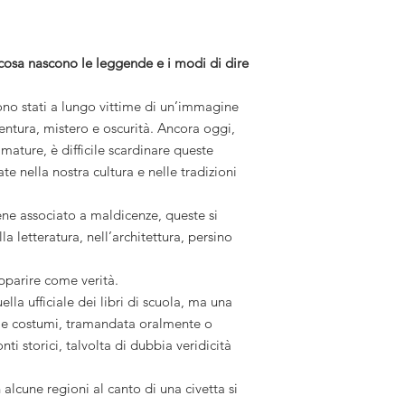
 cosa nascono le leggende e i modi di dire
 sono stati a lungo vittime di un’immagine
ventura, mistero e oscurità. Ancora oggi,
 mature, è difficile scardinare queste
e nella nostra cultura e nelle tradizioni
ne associato a maldicenze, queste si
a letteratura, nell’architettura, persino
apparire come verità.
lla ufficiale dei libri di scuola, ma una
usi e costumi, tramandata oralmente o
nti storici, talvolta di dubbia veridicità
alcune regioni al canto di una civetta si