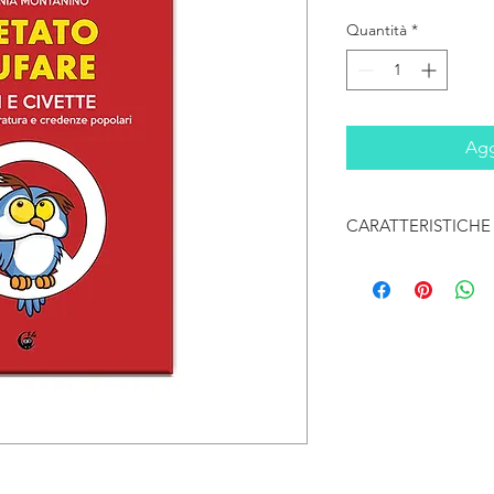
Quantità
*
Agg
CARATTERISTICHE
Data di pubblicazion
Brossura
pag. 426 (14 cm x 21