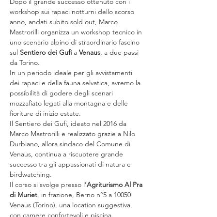
Dopo il grande successo ottenuto con i 
workshop sui rapaci notturni dello scorso 
anno, andati subito sold out, Marco 
Mastrorilli organizza un workshop tecnico in 
uno scenario alpino di straordinario fascino 
sul 
Sentiero dei Gufi
 a 
Venaus
, a due passi 
da Torino.
In un periodo ideale per gli avvistamenti 
dei rapaci e della fauna selvatica, avremo la 
possibilità di godere degli scenari 
mozzafiato legati alla montagna e delle 
fioriture di inizio estate.
Il Sentiero dei Gufi, ideato nel 2016 da 
Marco Mastrorilli e realizzato grazie a Nilo 
Durbiano, allora sindaco del Comune di 
Venaus, continua a riscuotere grande 
successo tra gli appassionati di natura e 
birdwatching.
Il corso si svolge presso l
’Agriturismo Al Pra 
di Muriet
, in frazione, Berno n°5 a 10050 
Venaus (Torino), una location suggestiva, 
con camere confortevoli e piscina.