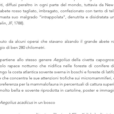
i, diffusi peraltro in ogni parte del mondo, tuttavia da New Y
’abete rosso tagliato, imbragato, confezionato con tanto di te
 rimasta suo malgrado “intrappolata”, denutrita e disidratata u
lin, JF, 1788).
enuto da alcuni operai che stavano alzando il grande abete r
o di ben 280 chilometri.
partiene allo stesso genere 
Aegolius 
della civetta capogros
olo rapace notturno che nidifica nelle foreste di conifere d
go la costa atlantica sovente sverna in boschi e foreste di latifo
e che concentra le sue attenzioni trofiche sui micromammiferi, c
 preferenza per la mammalofauna in percentuali di cattura superio
 molto bella e sovente riprodotta in cartoline, poster e immagin
Aegolius acadicus 
in un bosco 