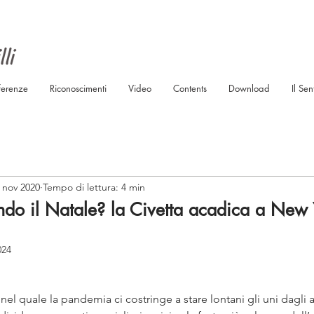
ferenze
Riconoscimenti
Video
Contents
Download
Il Sen
 nov 2020
Tempo di lettura: 4 min
ndo il Natale? la Civetta acadica a New 
024
l quale la pandemia ci costringe a stare lontani gli uni dagli al