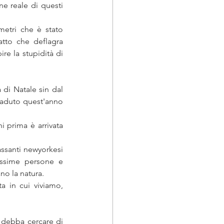
e reale di questi 
etri che è stato 
tto che deflagra 
re la stupidità di 
 di Natale sin dal 
caduto quest'anno 
 prima è arrivata 
ssanti newyorkesi 
ssime persone e 
no la natura. 
a in cui viviamo, 
 debba cercare di 