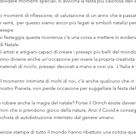
dividere momenti speciali, si avvicina la festa più calorosa dell’a
no momenti di riflessione, di valutazione di un anno che è passat
verrà,  per questo siamo ancor più legati ai simboli natalizi per
presepe.
si festeggia questa ricorrenza c’è una corsa a mettere in evidenz
di Natale. 
i artisti e artigiani capaci di creare i presepi più belli del mondo
no diviene anche un’occasione per vivere la propria creativit
teriali di riciclo, presepi decorati a mano e così via.  L'Italia è
l momento intimista di molti di noi, c’è anche qualcuno che in sf
 nostro Pianeta, non perde occasione per suggellare la festa de
 rubare anche la magia del natale? Forse il Grinch esiste davver
omini che si prendono gioco della natura. Anzi il Covid è conse
chista di autidistruzione intentato dal genere umano.
enzie stampa di tutto il mondo hanno ribattuto una notizia quas