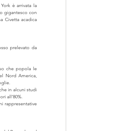
ork è arrivata la 
lo gigantesco con 
na Civetta acadica
osso prelevato da 
so che popola le 
el Nord America, 
glie. 
he in alcuni studi 
ri all’80%. 
i rappresentative 