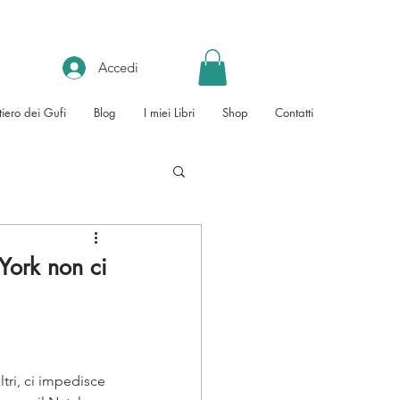
Accedi
tiero dei Gufi
Blog
I miei Libri
Shop
Contatti
York non ci
tri, ci impedisce 