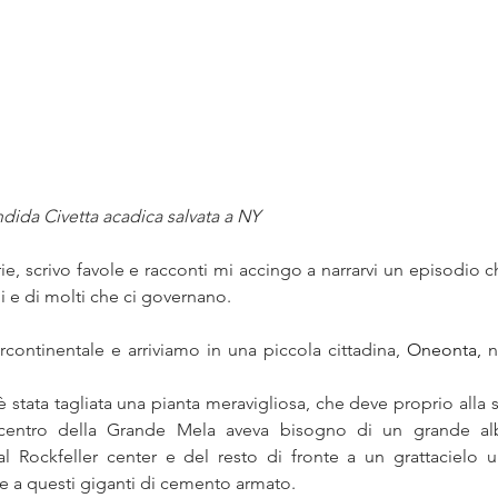
ndida Civetta acadica salvata a NY
ie, scrivo favole e racconti mi accingo a narrarvi un episodio c
i e di molti che ci governano. 
continentale e arriviamo in una piccola cittadina, 
Oneonta,
 n
 stata tagliata una pianta meravigliosa, che deve proprio alla s
l centro della Grande Mela aveva bisogno di un grande alb
al Rockfeller center e del resto di fronte a un grattacielo 
e a questi giganti di cemento armato. 