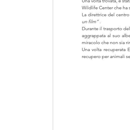
Una volta trovata, è stat
Wildlife Center che ha 
La direttrice del centr
un film” .
Durante il trasporto del
aggrappata al suo albe
miracolo che non sia ri
Una volta recuperata El
recupero per animali sel