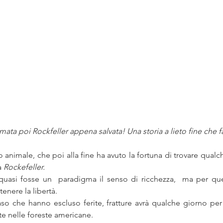
mata poi Rockfeller appena salvata! Una storia a lieto fine che fa
nimale, che poi alla fine ha avuto la fortuna di trovare qualc
a 
Rockefeller.
asi fosse un  paradigma il senso di ricchezza,  ma per quest
tenere la libertà.
so che hanno escluso ferite, fratture avrà qualche giorno per 
e nelle foreste americane. 