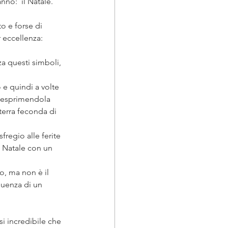
nno:  il Natale.
o e forse di 
 eccellenza: 
a questi simboli, 
 e quindi a volte 
à esprimendola 
 terra feconda di 
regio alle ferite 
l Natale con un 
o, ma non è il 
guenza di un 
i incredibile che 