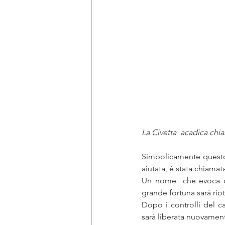
La Civetta  acadica chia
Simbolicamente questo a
aiutata, è stata chiamat
Un nome  che evoca qu
grande fortuna sarà riot
Dopo i controlli del ca
sarà liberata nuovament