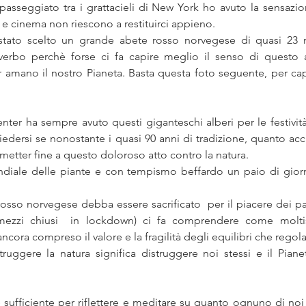
asseggiato tra i grattacieli di New York ho avuto la sensazion
 e cinema non riescono a restituirci appieno. 
tato scelto un grande abete rosso norvegese di quasi 23 m
verbo perchè forse ci fa capire meglio il senso di questo a
or amano il nostro Pianeta. Basta questa foto seguente, per capi
center ha sempre avuto questi giganteschi alberi per le festività
iedersi se nonostante i quasi 90 anni di tradizione, quanto ac
metter fine a questo doloroso atto contro la natura. 
ondiale delle piante e con tempismo beffardo un paio di giorni
osso norvegese debba essere sacrificato  per il piacere dei pa
 mezzi chiusi  in lockdown) ci fa comprendere come molti
cora compreso il valore e la fragilità degli equilibri che regola
ruggere la natura significa distruggere noi stessi e il Pianet
 sufficiente per riflettere e meditare su quanto ognuno di noi