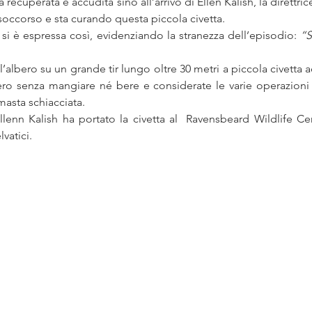
a recuperata e accudita sino all’arrivo di Ellen Kalish, la direttr
soccorso e sta curando questa piccola civetta.
o si è espressa così, evidenziando la stranezza dell’episodio: 
“S
l’albero su un grande tir lungo oltre 30 metri a piccola civetta a
ro senza mangiare né bere e considerate le varie operazioni 
masta schiacciata.
lenn Kalish ha portato la civetta al  Ravensbeard Wildlife Cen
vatici.