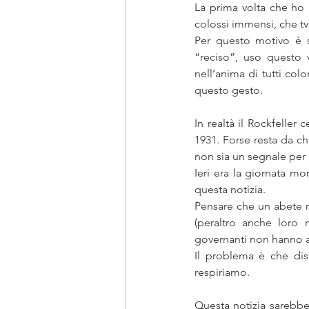
La prima volta che ho p
colossi immensi, che tv
Per questo motivo è s
“reciso”, uso questo 
nell’anima di tutti col
questo gesto. 
In realtà il Rockfeller 
1931. Forse resta da ch
non sia un segnale per 
Ieri era la giornata m
questa notizia.
Pensare che un abete r
(peraltro anche loro
governanti non hanno an
Il problema è che dist
respiriamo. 
Questa notizia sarebbe