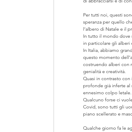
di abbracciarsi e di con
Per tutti noi, questi so
speranza per quello che 
l’albero di Natale e il 
In tutto il mondo dove 
in particolare gli alberi 
In Italia, abbiamo grand
questo momento dell’an
costruendo alberi con ma
genialità e creatività. 
Quasi in contrasto con i
profonde già inferte al
ennesimo colpo letale.
Qualcuno forse ci vuole
Covid, sono tutti gli u
piano scellerato e maso
Qualche giorno fa le ag