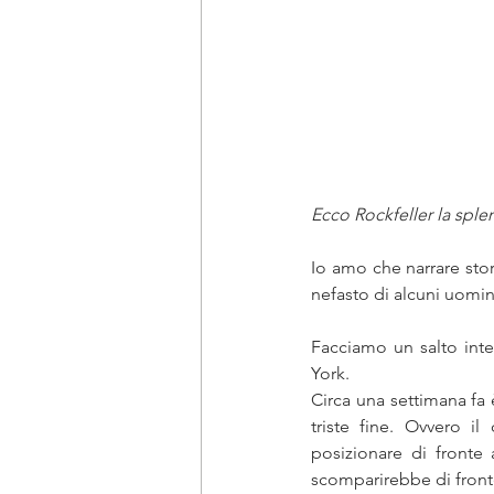
Ecco Rockfeller la sple
Io amo che narrare stor
nefasto di alcuni uomin
Facciamo un salto inter
York. 
Circa una settimana fa è
triste fine. Ovvero i
posizionare di fronte 
scomparirebbe di front