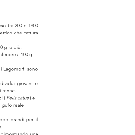
o tra 200 e 1900 
ttico che cattura 
 g  o più, 
feriore a 100 g 
 i Lagomorfi sono 
dividui giovani o 
i renne. 
i ( 
Felis catus
 ) e 
l gufo reale 
po grandi per il 
. 
 dimostrando una 