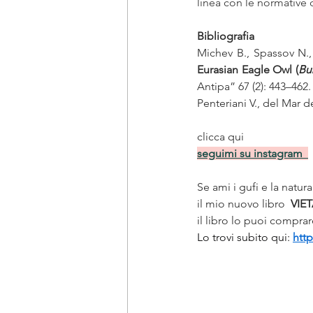
linea con le normative 
Bibliografia 
Michev B., Spassov N.,
Eurasian Eagle Owl (
Bu
Antipa” 67 (2): 443–462.
Penteriani V., del Mar d
clicca qui
seguimi su instagram  
Se ami i gufi e la natur
il mio nuovo libro 
 VIET
il libro lo puoi compr
Lo trovi subito qui: 
htt