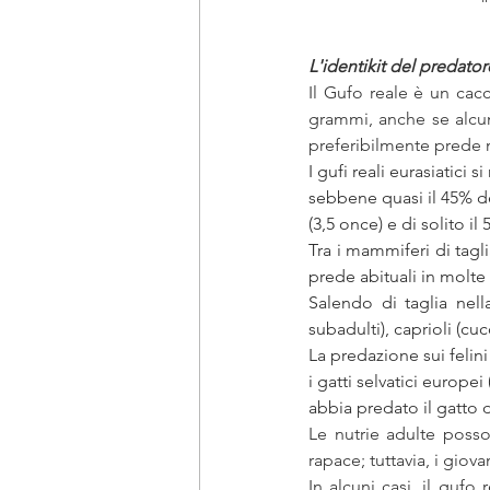
L'identikit del predator
Il Gufo reale è un cac
grammi, anche se alcuni
preferibilmente prede n
I gufi reali eurasiatic
sebbene quasi il 45% de
(3,5 once) e di solito i
Tra i mammiferi di tagl
prede abituali in molte
Salendo di taglia nell
subadulti), caprioli (cu
La predazione sui felini
i gatti selvatici europei (
abbia predato il gatto d
Le nutrie adulte poss
rapace; tuttavia, i giov
In alcuni casi, il guf