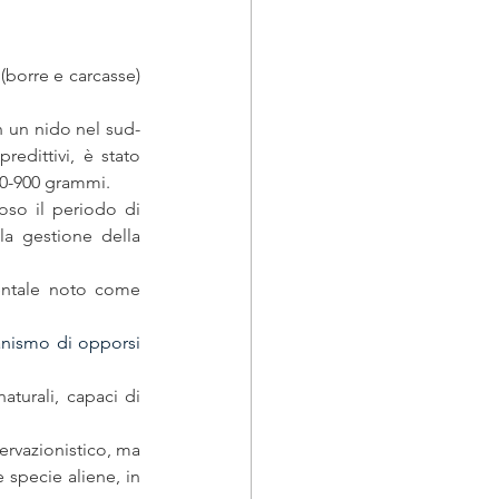
(borre e carcasse) 
n un nido nel sud-
edittivi, è stato 
00-900 grammi. 
so il periodo di 
la gestione della 
L'integrazione di specie aliene nelle reti alimentari native è un processo fondamentale noto come 
nismo di opporsi 
turali, capaci di 
rvazionistico, ma 
 specie aliene, in 