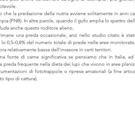
notevole.
o che la predazione della nutria avviene solitamente in anni car
pia (FNB). In altre parole, quando il gufo amplia lo spettro dell
luda anche questo roditore alieno. 
rimane una preda occasionale, anzi nello studio citato è stato
a lo 0,5–0,8% del numero totale di prede nelle aree monitorate
ra relativamente bassa dell'invasore in certi territori. 
una fonte di carne significativa se pensiamo che in Italia, a
a preda frequente nella dieta dei lupi che vivono in aree planiz
mentazioni di fototrappole o riprese amatoriali (a fine articol
o tipo di cattura).  