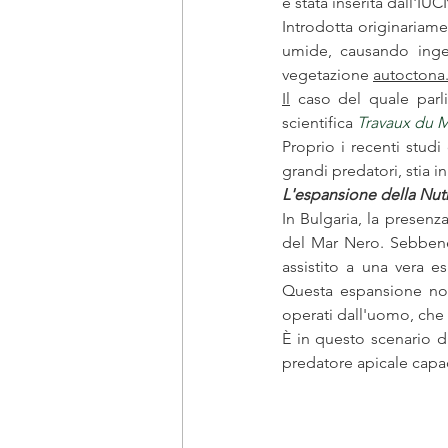
è stata inserita dall'IUC
Introdotta originariame
umide, causando ingen
vegetazione 
autoctona
Il
 caso del quale parli
scientifica 
Travaux du M
Proprio i recenti studi
grandi predatori, stia i
L'espansione della Nutr
In Bulgaria, la presenza
del Mar Nero. Sebbene 
assistito a una vera e
Questa espansione non
operati dall'uomo, che 
È in questo scenario di
predatore apicale capac