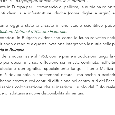
N tra le "
100 peggiori specie invasive al mondo
". 
nte in Europa per il commercio di pellicce, la nutria ha coloniz
ti danni alle infrastrutture idriche (come dighe e argini) e
.
amo oggi è stato analizzato in uno studio scientifico pubblic
uséum National d’Histoire Naturelle
. 
 condotti in Bulgaria evidenziano come la fauna selvatica nativa
niziando a reagire a questa invasione integrando la nutria nella p
ia in Bulgaria 
 della nutria risale al 1953, con le prime introduzioni lungo la
per decenni la sua diffusione sia rimasta confinata, nell'ult
splosione demografica, specialmente lungo il fiume Maritza e 
 è dovuta solo a spostamenti naturali, ma anche a trasferime
hanno creato nuovi centri di diffusione nel centro-sud del Paes
 rapida colonizzazione che si inserisce il ruolo del Gufo reale
e di adattarsi a nuove disponibilità alimentari.