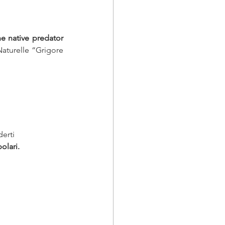
he native predator 
aturelle “Grigore 
erti 
olari. 