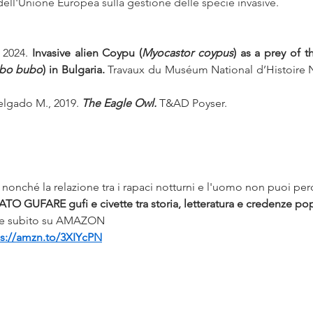
dell'Unione Europea sulla gestione delle specie invasive.
 2024. 
Invasive alien Coypu (
Myocastor coypus
) as a prey of t
bo bubo
) in Bulgaria. 
Travaux du Muséum National d’Histoire N
 
elgado M., 2019. 
The Eagle Owl.
 T&AD Poyser. 
a nonché la relazione tra i rapaci notturni e l'uomo non puoi perd
ATO GUFARE gufi e civette tra storia, letteratura e credenze pop
are subito su AMAZON
ps://amzn.to/3XIYcPN