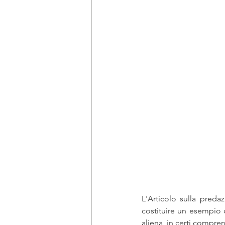
L'Articolo sulla preda
costituire un esempio d
aliena  in certi compren