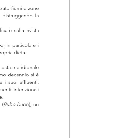
zato fiumi e zone 
 distruggendo la 
ato sulla rivista 
, in particolare i 
ropria dieta.
 costa meridionale 
imo decennio si è 
i suoi affluenti. 
nti intenzionali 
e. 
 (
Bubo bubo
), un 