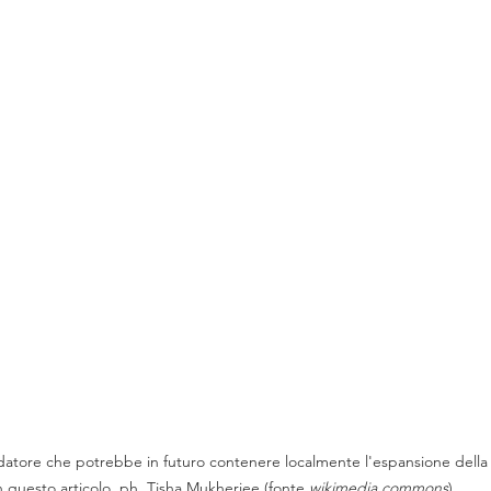
edatore che potrebbe in futuro contenere localmente l'espansione della 
n questo articolo. ph. Tisha Mukherjee (fonte 
wikimedia commons
) 