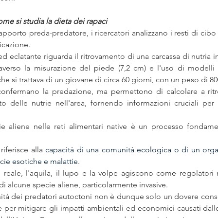
ome si studia la dieta dei rapaci
apporto preda-predatore, i ricercatori analizzano i resti di cibo 
ficazione. 
eclatante riguarda il ritrovamento di una carcassa di nutria i
raverso la misurazione del piede (7,2 cm) e l'uso di modelli pr
he si trattava di un giovane di circa 60 giorni, con un peso di 8
confermano la predazione, ma permettono di calcolare a ritro
 delle nutrie nell'area, fornendo informazioni cruciali per 
 riferisce alla 
capacità di una comunità ecologica o di un orga
cie esotiche e malattie.
reale, l'aquila, il lupo e la volpe agiscono come regolatori na
di alcune specie aliene, particolarmente invasive.
sità dei predatori autoctoni non è dunque solo un dovere conse
e per mitigare gli impatti ambientali ed economici causati dalle