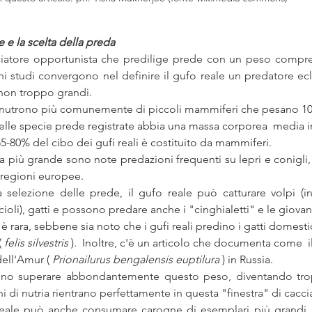
e e la scelta della preda 
ciatore opportunista che predilige prede con un peso compres
 studi convergono nel definire il gufo reale un predatore ecle
on troppo grandi.   
i si nutrono più comunemente di piccoli mammiferi che pesano 100
lle specie prede registrate abbia una massa corporea  media in
l 55-80% del cibo dei gufi reali è costituito da mammiferi.
ia più grande sono note predazioni frequenti su lepri e conigli,
 regioni europee. 
a selezione delle prede, il gufo reale può catturare volpi (in
ccioli), gatti e possono predare anche i "cinghialetti" e le giovan
 è rara, sebbene sia noto che i gufi reali predino i gatti domestic
 
felis silvestris
 ).  Inoltre, c'è un articolo che documenta come  i
ell'Amur ( 
Prionailurus bengalensis euptilura
 ) in Russia. 
ono superare abbondantemente questo peso, diventando trop
ani di nutria rientrano perfettamente in questa "finestra" di caccia
o reale può anche consumare carogne di esemplari più grandi,