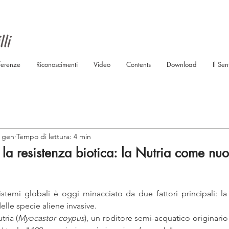
ferenze
Riconoscimenti
Video
Contents
Download
Il Sen
 gen
Tempo di lettura: 4 min
 la resistenza biotica: la Nutria come nuo
istemi globali è oggi minacciato da due fattori principali: la 
delle specie aliene invasive. 
tria (
Myocastor coypus
), un roditore semi-acquatico originario