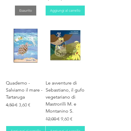
Esaurito
Aggiungi al carrello
Quaderno -
Le avventure di
Salviamo il mare -
Sebastiano, il gufo
Tartaruga
vegetariano di
Mastrorilli M. e
Prezzo regolare
Prezzo scontato
4,50 €
3,60 €
Montanino S.
Prezzo regolare
Prezzo scontato
12,00 €
9,60 €
Aggiungi al carrello
Aggiungi al carrello