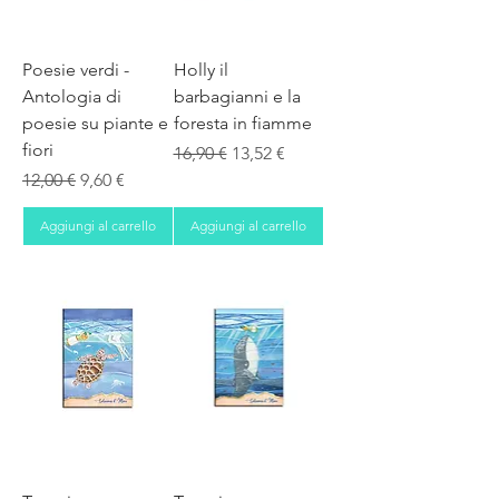
Poesie verdi -
Holly il
Antologia di
barbagianni e la
poesie su piante e
foresta in fiamme
fiori
Prezzo regolare
Prezzo scontato
16,90 €
13,52 €
Prezzo regolare
Prezzo scontato
12,00 €
9,60 €
Aggiungi al carrello
Aggiungi al carrello