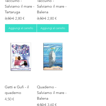
Taccuino -
Taccuino -
Salviamo il mare -
Salviamo il mare -
Tartaruga
Balena
Prezzo regolare
Prezzo scontato
Prezzo regolare
Prezzo scontato
3,50 €
2,80 €
3,50 €
2,80 €
Aggiungi al carrello
Aggiungi al carrello
Gatti e Gufi - il
Quaderno -
quaderno
Salviamo il mare -
Balena
Prezzo
4,50 €
Prezzo regolare
Prezzo scontato
4,50 €
3,60 €