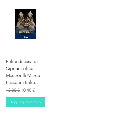
Felini di casa di
Cipriani Alice,
Mastrorilli Marco,
Passerini Erika, ...
Prezzo regolare
Prezzo scontato
13,00 €
10,40 €
Aggiungi al carrello