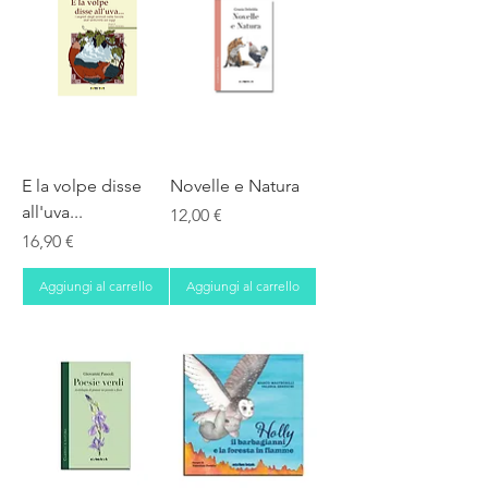
E la volpe disse
Novelle e Natura
all'uva...
Prezzo
12,00 €
Prezzo
16,90 €
Aggiungi al carrello
Aggiungi al carrello