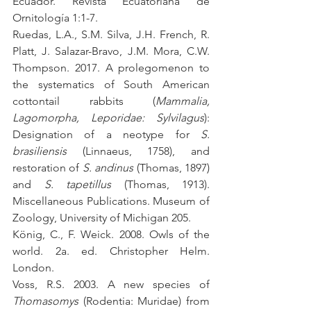
Ecuador. Revista Ecuatoriana de 
Ornitología 1:1-7.
Ruedas, L.A., S.M. Silva, J.H. French, R. 
Platt, J. Salazar-Bravo, J.M. Mora, C.W. 
Thompson. 2017. A prolegomenon to 
the systematics of South American 
cottontail rabbits (
Mammalia, 
Lagomorpha, Leporidae: Sylvilagus
): 
Designation of a neotype for 
S. 
brasiliensis 
(Linnaeus, 1758), and 
restoration of 
S. andinus 
(Thomas, 1897) 
and 
S. tapetillus
 (Thomas, 1913). 
Miscellaneous Publications. Museum of 
Zoology, University of Michigan 205.
König, C., F. Weick. 2008. Owls of the 
world. 2a. ed. Christopher Helm. 
London.
Voss, R.S. 2003. A new species of 
Thomasomys 
(Rodentia: Muridae) from 