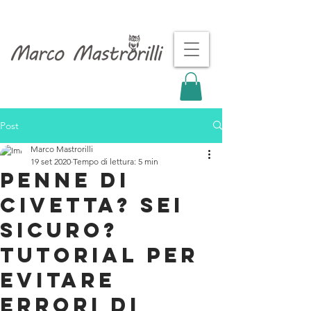
Post
Marco Mastrorilli
19 set 2020
Tempo di lettura: 5 min
Penne di
civetta? sei
sicuro?
tutorial per
evitare
errori di