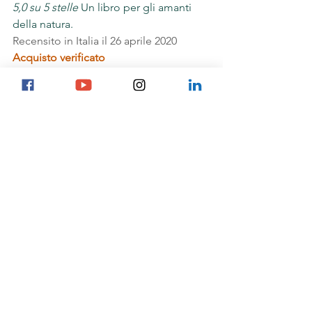
5,0 su 5 stelle
 Un libro per gli amanti 
della natura.
Recensito in Italia il 26 aprile 2020
Acquisto verificato
Ottimo libro, tratta in modo esaustivo 
molti argomenti su questi uccelli 
meravigliosi. Non può mancare nella 
libreria di un naturalista.
Mostra tutti
Post recenti